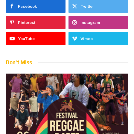
Facebook
Twitter
Pinterest
Instagram
YouTube
Vimeo
Don't Miss