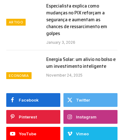
Especialista explica como
mudanças no PIX reforçam a
segurança e aumentam as
ARTIGO
chances de ressarcimento em
golpes
January 3, 2026
Energia Solar: um alívio no bolso e
um investimento inteligente
November 24, 2025
ECONOMIA
Facebook
Twitter
Pinterest
Instagram
YouTube
Vimeo