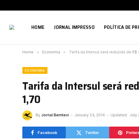
HOME
JORNAL IMPRESSO
POLÍTICA DE PR
Home
»
Economia
»
Tarifa da Intersul será reduzida de R$ 
ECONOMIA
Tarifa da Intersul será re
1,70
By
Jornal Bemtevi
January 23, 2014
Updated:
July 
Facebook
Twitter
Pinter