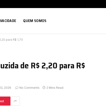
IVACIDADE
QUEM SOMOS
2,20 para R$ 1,70
duzida de R$ 2,20 para R$
22, 2026
No Comments
2 Mins Read
est