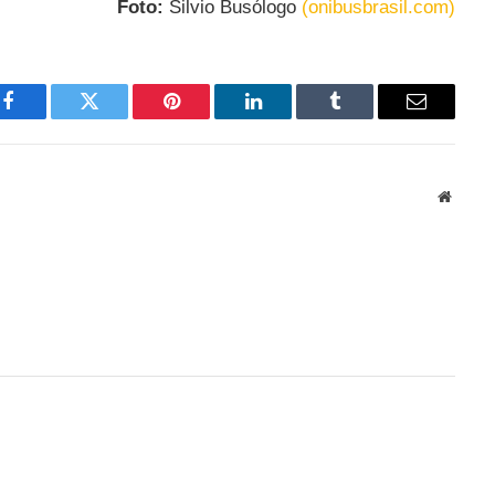
Foto:
Silvio Busólogo
(onibusbrasil.com)
Facebook
Twitter
Pinterest
LinkedIn
Tumblr
Email
Websit