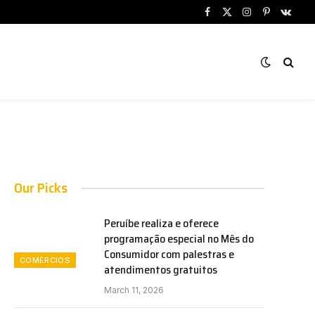
Facebook
X
Instagram
Pinterest
VKont
(Twitter)
Our Picks
Peruíbe realiza e oferece
programação especial no Mês do
Consumidor com palestras e
COMÉRCIOS
atendimentos gratuitos
March 11, 2026