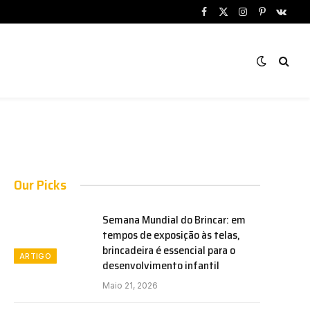
Facebook
X
Instagram
Pinterest
VKont
(Twitter)
Our Picks
Semana Mundial do Brincar: em
tempos de exposição às telas,
brincadeira é essencial para o
ARTIGO
desenvolvimento infantil
Maio 21, 2026