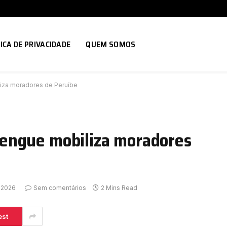
ICA DE PRIVACIDADE
QUEM SOMOS
za moradores de Peruíbe
engue mobiliza moradores
, 2026
Sem comentários
2 Mins Read
est