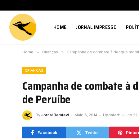
HOME
JORNAL IMPRESSO
POLÍT
Home
»
Crianças
»
Campanha de combate à dengue mobili
CRIANÇAS
Campanha de combate à d
de Peruíbe
By
Jornal Bemtevi
Maio 6, 2014
Updated:
Julho 22
Facebook
Twitter
Pinter