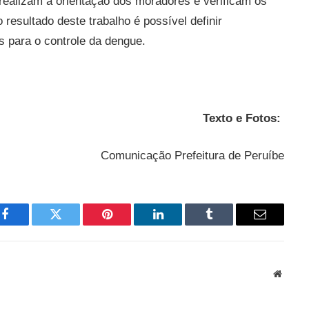
ealizam a orientação dos moradores e verificam os
resultado deste trabalho é possível definir
as para o controle da dengue.
Texto e Fotos:
Comunicação Prefeitura de Peruíbe
Facebook
Twitter
Pinterest
LinkedIn
Tumblr
Email
Websit