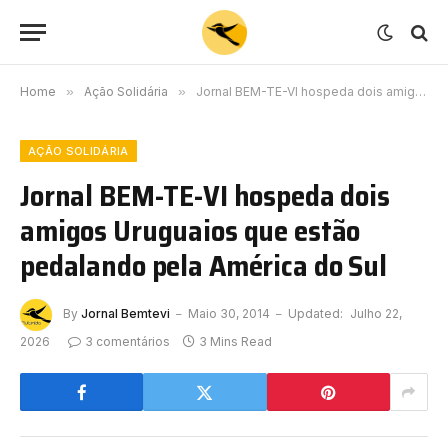
Home
»
Ação Solidária
»
Jornal BEM-TE-VI hospeda dois amigos Uruguaios que estão pedalando pela América do Sul
AÇÃO SOLIDÁRIA
Jornal BEM-TE-VI hospeda dois
amigos Uruguaios que estão
pedalando pela América do Sul
By
Jornal Bemtevi
Maio 30, 2014
Updated:
Julho 22,
2026
3 comentários
3 Mins Read