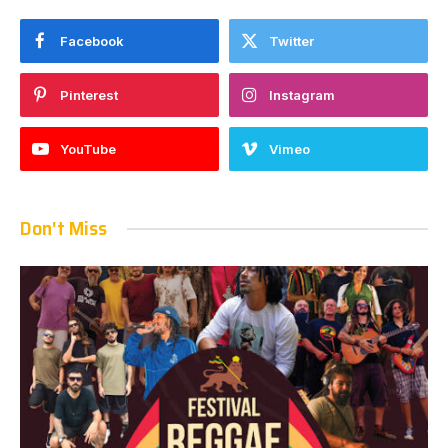
Facebook
Twitter
Pinterest
Instagram
YouTube
Vimeo
Don't Miss