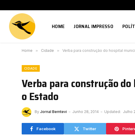
HOME
JORNAL IMPRESSO
POLÍT
Home
»
Cidade
»
Verba para construção do hospital munici
CIDADE
Verba para construção do 
o Estado
By
Jornal Bemtevi
Junho 28, 2014
Updated:
Julho 
Facebook
Twitter
Pinter