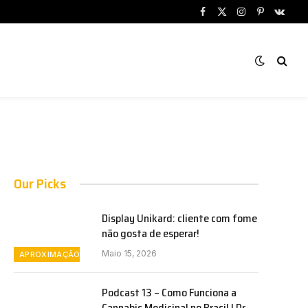
Facebook
X
Instagram
Pinterest
VKont
(Twitter)
Our Picks
Display Unikard: cliente com fome
não gosta de esperar!
Maio 15, 2026
APROXIMAÇÃO
Podcast 13 – Como Funciona a
Cannabis Medicinal no Brasil | Dr.