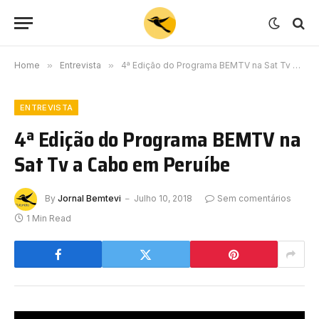
Home
»
Entrevista
»
4ª Edição do Programa BEMTV na Sat Tv a Cabo em Peruíbe
ENTREVISTA
4ª Edição do Programa BEMTV na
Sat Tv a Cabo em Peruíbe
By
Jornal Bemtevi
Julho 10, 2018
Sem comentários
1 Min Read