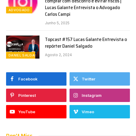
comprar com desconto e evitar riscos |
Lucas Galante Entrevista o Advogado
ADVOGADO
Carlos Campi
Junho 5, 2025
Topcast #157 Lucas Galante Entrevista o
repórter Daniel Salgado
Agosto 2, 2024
DANIEL SALGADO
Facebook
Twitter
Pinterest
Instagram
YouTube
Vimeo
Don't Miss