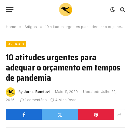
Home
»
Artigos
»
10 atitudes urgentes para adequar o orçamento em tempos de pandemia
ARTIGOS
10 atitudes urgentes para
adequar o orçamento em tempos
de pandemia
By
Jornal Bemtevi
Maio 11, 2020
Updated:
Julho 22,
2026
1 comentário
4 Mins Read