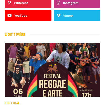
Pinterest
Instagram
YouTube
Vimeo
Don't Miss
CULTURA