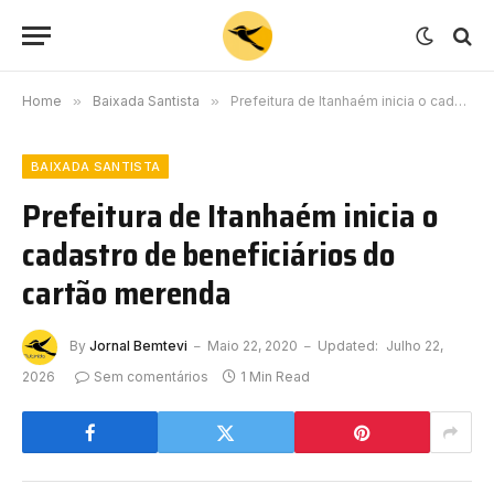
Home
»
Baixada Santista
»
Prefeitura de Itanhaém inicia o cadastro de beneficiários do cartão merenda
BAIXADA SANTISTA
Prefeitura de Itanhaém inicia o
cadastro de beneficiários do
cartão merenda
By
Jornal Bemtevi
Maio 22, 2020
Updated:
Julho 22,
2026
Sem comentários
1 Min Read