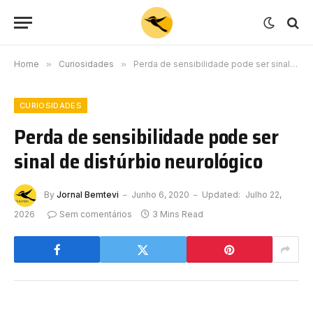
Home
»
Curiosidades
»
Perda de sensibilidade pode ser sinal de distúrbio neurológico
CURIOSIDADES
Perda de sensibilidade pode ser
sinal de distúrbio neurológico
By
Jornal Bemtevi
Junho 6, 2020
Updated:
Julho 22,
2026
Sem comentários
3 Mins Read