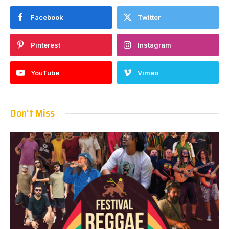
Facebook
Twitter
Pinterest
Instagram
YouTube
Vimeo
Don't Miss