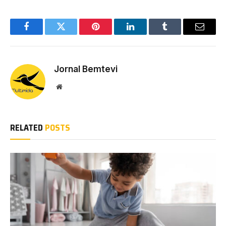
Facebook
Twitter
Pinterest
LinkedIn
Tumblr
Email
Jornal Bemtevi
Website
RELATED
POSTS