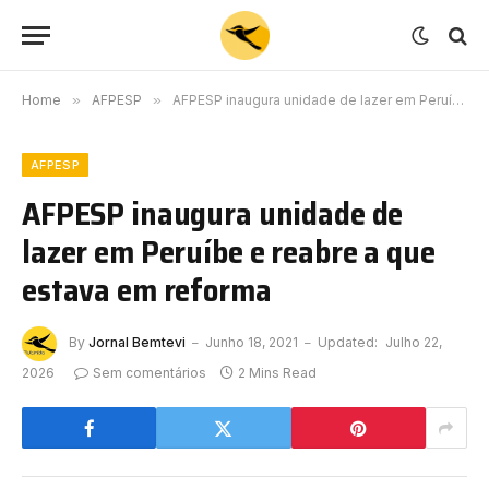
Home
»
AFPESP
»
AFPESP inaugura unidade de lazer em Peruíbe e reabre a que estava em reforma
AFPESP
AFPESP inaugura unidade de
lazer em Peruíbe e reabre a que
estava em reforma
By
Jornal Bemtevi
Junho 18, 2021
Updated:
Julho 22,
2026
Sem comentários
2 Mins Read