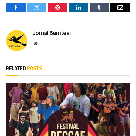
Facebook
Twitter
Pinterest
LinkedIn
Tumblr
Email
Jornal Bemtevi
Website
RELATED
POSTS