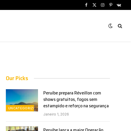
Facebook
X
Instagram
Pinterest
VKont
(Twitter)
Our Picks
Peruíbe prepara Réveillon com
shows gratuitos, fogos sem
estampido e reforço na segurança
UNCATEGORIZED
Janeiro 1, 2026
Peruíbe lança a maior Operação