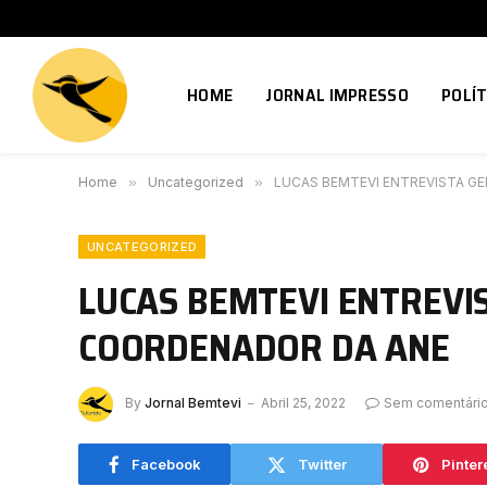
HOME
JORNAL IMPRESSO
POLÍT
Home
»
Uncategorized
»
LUCAS BEMTEVI ENTREVISTA G
UNCATEGORIZED
LUCAS BEMTEVI ENTREVI
COORDENADOR DA ANE
By
Jornal Bemtevi
Abril 25, 2022
Sem comentári
Facebook
Twitter
Pinter