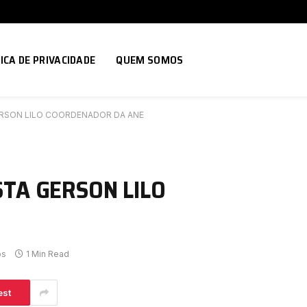
ICA DE PRIVACIDADE
QUEM SOMOS
ERSON LILO COORDENADOR DA ANE
STA GERSON LILO
os
1 Min Read
est