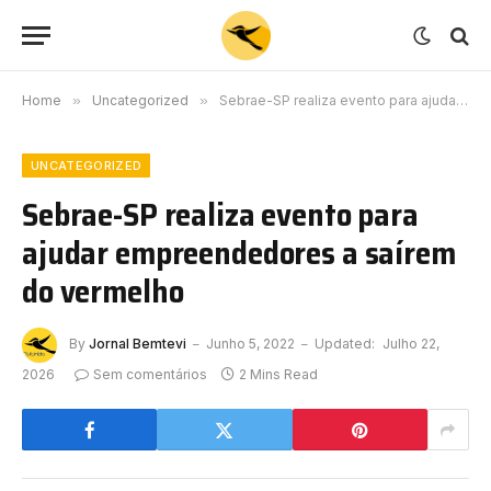
Home
»
Uncategorized
»
Sebrae-SP realiza evento para ajudar empreendedores a saírem do vermelho
UNCATEGORIZED
Sebrae-SP realiza evento para
ajudar empreendedores a saírem
do vermelho
By
Jornal Bemtevi
Junho 5, 2022
Updated:
Julho 22,
2026
Sem comentários
2 Mins Read