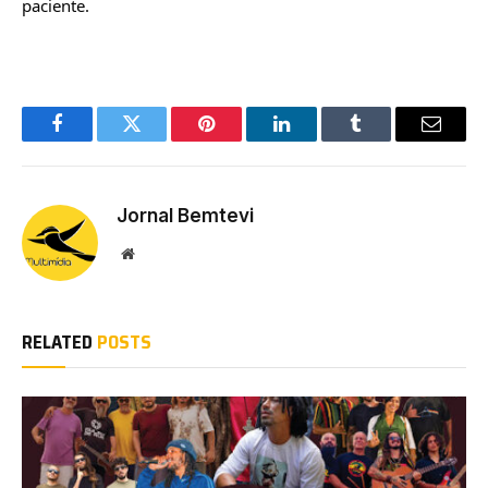
paciente.
Facebook
Twitter
Pinterest
LinkedIn
Tumblr
Email
Jornal Bemtevi
Website
RELATED
POSTS