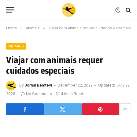
Home
»
Animais
»
Viajar com animais requer cuidados especiais
ANIMAIS
Viajar com animais requer
cuidados especiais
By
Jornal Bemtevi
December 22, 2022
Updated:
July 22,
2026
No Comments
4 Mins Read