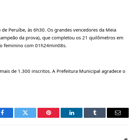
 de Peruíbe, às 6h30. Os grandes vencedores da Meia 
icampeão da prova), que completou os 21 quilômetros em 
 no feminino com 01h24min08s.
mais de 1.300 inscritos. A Prefeitura Municipal agradece o 
Facebook
Twitter
Pinterest
LinkedIn
Tumblr
Email
Websit