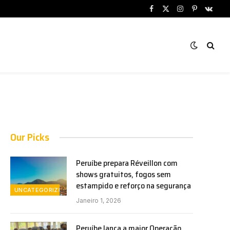
Facebook
X
Instagram
Pinterest
VKont
(Twitter)
Our Picks
Peruíbe prepara Réveillon com
shows gratuitos, fogos sem
estampido e reforço na segurança
UNCATEGORIZED
Janeiro 1, 2026
Peruíbe lança a maior Operação