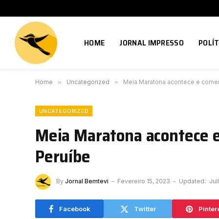
HOME
JORNAL IMPRESSO
POLÍT
Home
»
Uncategorized
»
Meia Maratona acontece e comem
UNCATEGORIZED
Meia Maratona acontece e
Peruíbe
By
Jornal Bemtevi
Fevereiro 15, 2023
Updated:
Jul
Facebook
Twitter
Pinter