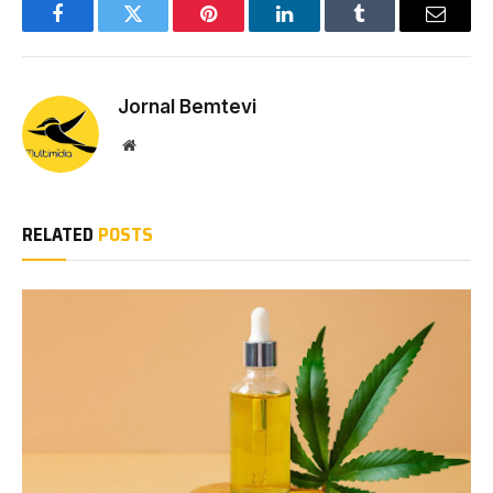
Facebook
Twitter
Pinterest
LinkedIn
Tumblr
Email
Jornal Bemtevi
Website
RELATED
POSTS