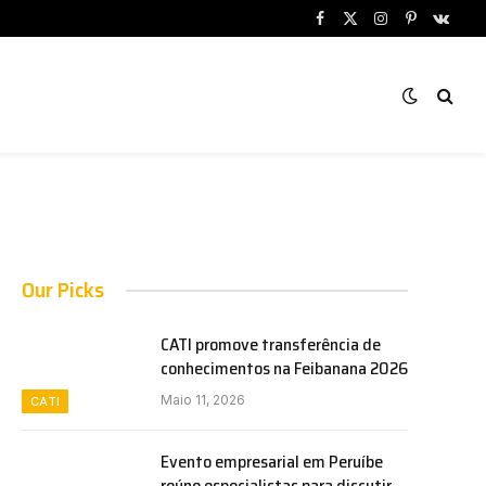
Facebook
X
Instagram
Pinterest
VKont
(Twitter)
Our Picks
CATI promove transferência de
conhecimentos na Feibanana 2026
Maio 11, 2026
CATI
Evento empresarial em Peruíbe
reúne especialistas para discutir