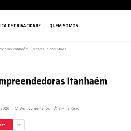
ICA DE PRIVACIDADE
QUEM SOMOS
doras Itanhaém ‘Edição Dia das Mães’
Empreendedoras Itanhaém
, 2026
Sem comentários
2 Mins Read
est