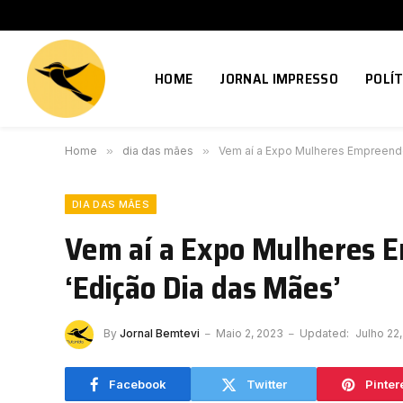
HOME
JORNAL IMPRESSO
POLÍT
Home
»
dia das mães
»
Vem aí a Expo Mulheres Empreende
DIA DAS MÃES
Vem aí a Expo Mulheres 
‘Edição Dia das Mães’
By
Jornal Bemtevi
Maio 2, 2023
Updated:
Julho 22
Facebook
Twitter
Pinter