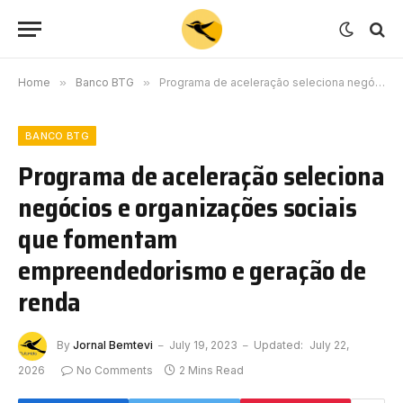
Home
»
Banco BTG
»
Programa de aceleração seleciona negócios e organizações sociais que fomentam empreendedorismo e geração de renda
BANCO BTG
Programa de aceleração seleciona
negócios e organizações sociais
que fomentam
empreendedorismo e geração de
renda
By
Jornal Bemtevi
July 19, 2023
Updated:
July 22,
2026
No Comments
2 Mins Read