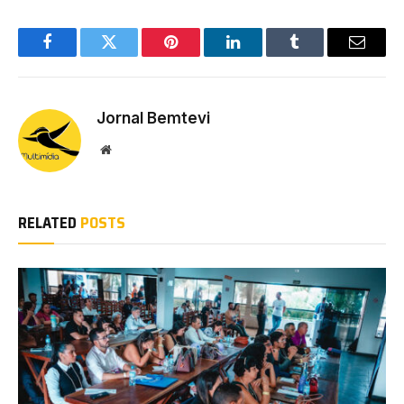
Facebook
Twitter
Pinterest
LinkedIn
Tumblr
Email
Jornal Bemtevi
Website
RELATED
POSTS