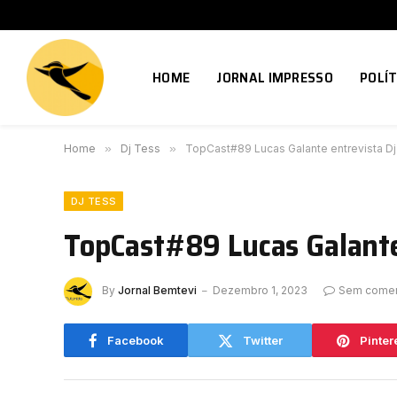
HOME
JORNAL IMPRESSO
POLÍT
Home
»
Dj Tess
»
TopCast#89 Lucas Galante entrevista D
DJ TESS
TopCast#89 Lucas Galante
By
Jornal Bemtevi
Dezembro 1, 2023
Sem comen
Facebook
Twitter
Pinter