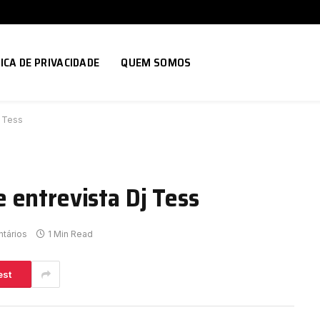
ICA DE PRIVACIDADE
QUEM SOMOS
j Tess
 entrevista Dj Tess
tários
1 Min Read
est