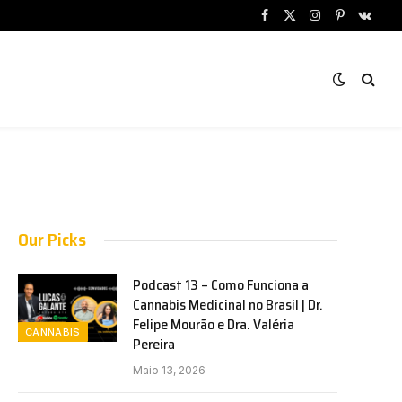
Facebook
X
Instagram
Pinterest
VKont
(Twitter)
Our Picks
Podcast 13 – Como Funciona a
Cannabis Medicinal no Brasil | Dr.
Felipe Mourão e Dra. Valéria
CANNABIS
Pereira
Maio 13, 2026