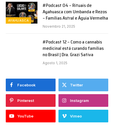
#Podcast 04 – Rituais de
Ayahuasca com Umbanda e Rezos
– Famílias Astral e Águia Vermelha
AYAHUASCA
Novembro 21, 2025
#Podcast 12 – Como a cannabis
medicinal está curando famílias
no Brasil | Dra. Grazi Sativa
Agosto 1, 2025
Facebook
Twitter
Pinterest
Instagram
YouTube
Vimeo