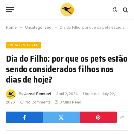
Home
»
Uncategorized
»
Dia do Filho: por que os pets estão sendo considerados filhos nos dias de hoje?
UNCATEGORIZED
Dia do Filho: por que os pets estão
sendo considerados filhos nos
dias de hoje?
By
Jornal Bemtevi
April 2, 2024
Updated:
July 22,
2026
No Comments
3 Mins Read