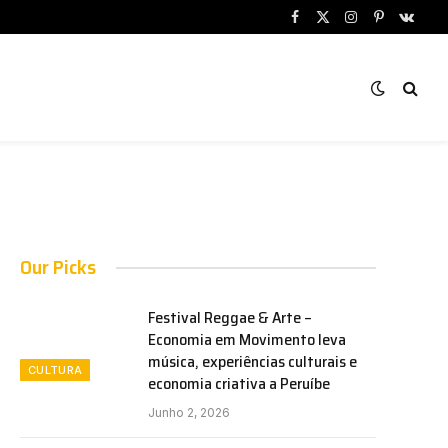
Facebook
X
Instagram
Pinterest
VKont
(Twitter)
Our Picks
Festival Reggae & Arte –
Economia em Movimento leva
música, experiências culturais e
CULTURA
economia criativa a Peruíbe
Junho 2, 2026