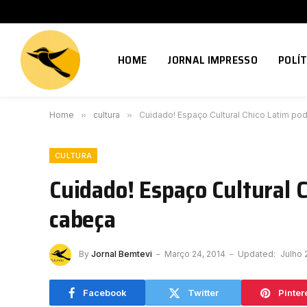
HOME
JORNAL IMPRESSO
POLÍT
Home
»
cultura
»
Cuidado! Espaço Cultural Chico Latim pod
CULTURA
Cuidado! Espaço Cultural C
cabeça
By
Jornal Bemtevi
Março 24, 2014
Updated:
Julho 
Facebook
Twitter
Pinter