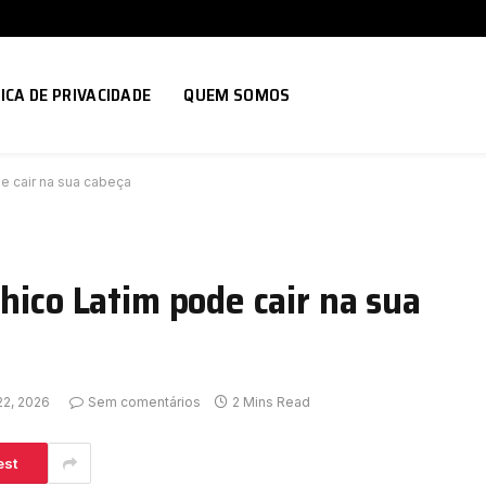
ICA DE PRIVACIDADE
QUEM SOMOS
e cair na sua cabeça
hico Latim pode cair na sua
22, 2026
Sem comentários
2 Mins Read
est