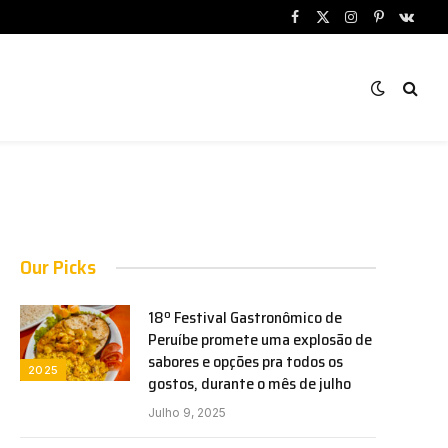
Facebook
X
Instagram
Pinterest
VKont
(Twitter)
Our Picks
18º Festival Gastronômico de
Peruíbe promete uma explosão de
sabores e opções pra todos os
2025
gostos, durante o mês de julho
Julho 9, 2025