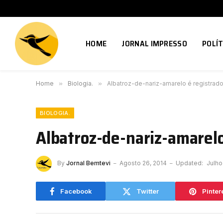
HOME
JORNAL IMPRESSO
POLÍT
Home
»
Biologia.
»
Albatroz-de-nariz-amarelo é registrad
BIOLOGIA.
Albatroz-de-nariz-amarel
By
Jornal Bemtevi
Agosto 26, 2014
Updated:
Julho
Facebook
Twitter
Pinter