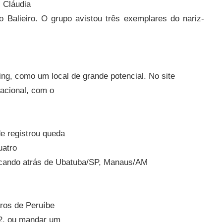
 Cláudia
o Balieiro. O grupo avistou três exemplares do nariz-
ing, como um local de grande potencial. No site
nacional, com o
de registrou queda
uatro
 ficando atrás de Ubatuba/SP, Manaus/AM
aros de Peruíbe
62, ou mandar um