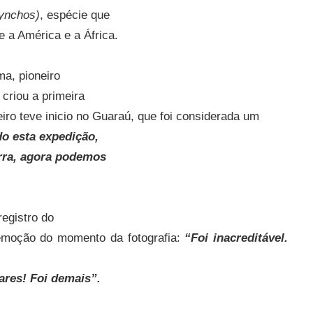
hynchos)
, espécie que
e a América e a África.
ima, pioneiro
criou a primeira
iro teve inicio no Guaraú, que foi considerada um
do esta expedição,
erra, agora podemos
registro do
 emoção do momento da fotografia:
“Foi inacreditável.
ares! Foi demais”.