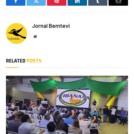
Facebook
Twitter
Pinterest
LinkedIn
Tumblr
Email
Jornal Bemtevi
Website
RELATED
POSTS