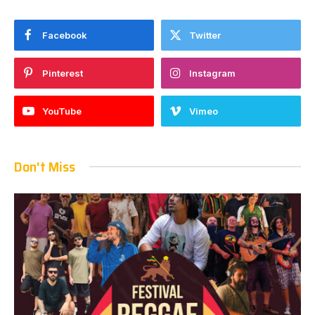
Facebook
Twitter
Pinterest
Instagram
YouTube
Vimeo
Don't Miss