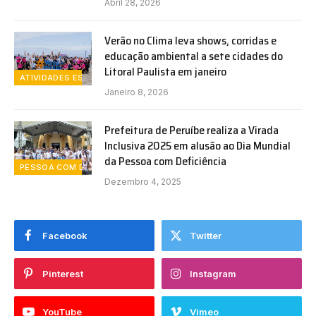
Abril 28, 2026
Verão no Clima leva shows, corridas e
educação ambiental a sete cidades do
Litoral Paulista em janeiro
ATIVIDADES ESPORTIVAS
Janeiro 8, 2026
Prefeitura de Peruíbe realiza a Virada
Inclusiva 2025 em alusão ao Dia Mundial
da Pessoa com Deficiência
PESSOA COM DEFICIENCIA
Dezembro 4, 2025
Facebook
Twitter
Pinterest
Instagram
YouTube
Vimeo