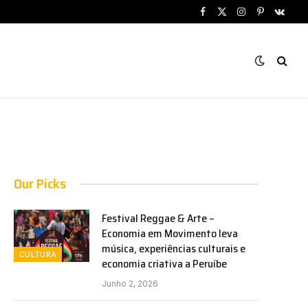
Facebook
X
Instagram
Pinterest
VKont
(Twitter)
Our Picks
Festival Reggae & Arte –
Economia em Movimento leva
música, experiências culturais e
CULTURA
economia criativa a Peruíbe
Junho 2, 2026