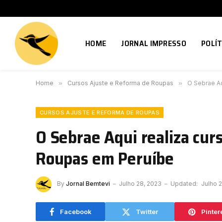
HOME
JORNAL IMPRESSO
POLÍT
Home
»
Cursos Ajuste e Reforma de Roupas
»
O Sebrae Aq
CURSOS AJUSTE E REFORMA DE ROUPAS
O Sebrae Aqui realiza cur
Roupas em Peruíbe
By
Jornal Bemtevi
Julho 28, 2023
Updated:
Julho 
Facebook
Twitter
Pinter