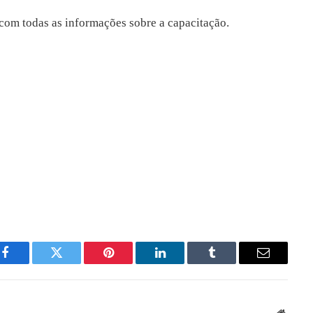
com todas as informações sobre a capacitação.
Facebook
Twitter
Pinterest
LinkedIn
Tumblr
Email
Websit