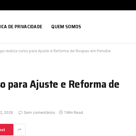
ICA DE PRIVACIDADE
QUEM SOMOS
ui realiza curso para Ajuste e Reforma de Roupas em Peruíbe
so para Ajuste e Reforma de
22, 2026
Sem comentários
1 Min Read
est